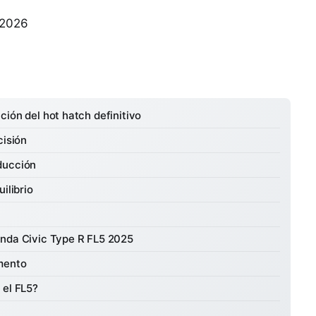
 2026
ión del hot hatch definitivo
cisión
ducción
ilibrio
onda Civic Type R FL5 2025
gmento
 el FL5?