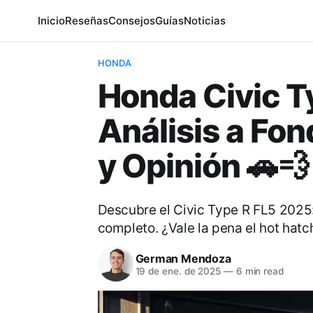
Inicio
Reseñas
Consejos
Guías
Noticias
HONDA
Honda Civic T
Análisis a Fon
y Opinión 🚗💨
Descubre el Civic Type R FL5 2025:
completo. ¿Vale la pena el hot hatch
German Mendoza
19 de ene. de 2025
—
6 min read