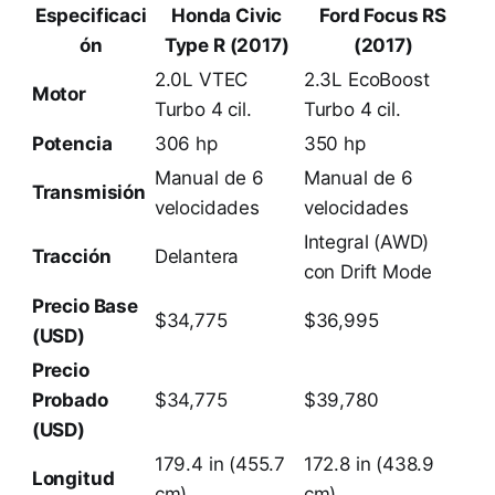
Especificaci
Honda Civic
Ford Focus RS
ón
Type R (2017)
(2017)
2.0L VTEC
2.3L EcoBoost
Motor
Turbo 4 cil.
Turbo 4 cil.
Potencia
306 hp
350 hp
Manual de 6
Manual de 6
Transmisión
velocidades
velocidades
Integral (AWD)
Tracción
Delantera
con Drift Mode
Precio Base
$34,775
$36,995
(USD)
Precio
Probado
$34,775
$39,780
(USD)
179.4 in (455.7
172.8 in (438.9
Longitud
cm)
cm)