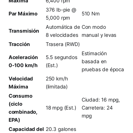
Máxima
6,400 rpm
376 lb-pie @
Par Máximo
510 Nm
5,000 rpm
Automática de
Con modo
Transmisión
8 velocidades
manual y levas
Tracción
Trasera (RWD)
Estimación
Aceleración
5.5 segundos
basada en
0-100 km/h
(Est.)
pruebas de época
Velocidad
250 km/h
Máxima
(limitada)
Consumo
Ciudad: 16 mpg,
(ciclo
18 mpg (Est.)
Carretera: 24
combinado,
mpg
EPA)
Capacidad del
20.3 galones