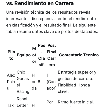
vs. Rendimiento en Carrera
Una revisión técnica de los resultados revela
interesantes discrepancias entre el rendimiento
en clasificación y el resultado final. La siguiente
tabla resume datos clave de pilotos destacados:
Pos
Pos.
M
Pilo
.
Final
Equipo
ot
Comentario Técnico
to
Cla
Carr
or
sif.
era
Chip
Estrategia superior y
Alex
H
1
Ganas
gestión de carrera.
Palo
on
6
(Gan
si
Fiabilidad Honda
u
da
ador)
Racing
clave.
Rahal
Por
Ritmo fuerte inicial,
Tak
Letter
H