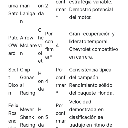
confi
estratégia variable.
uma
man
on
2
rmar
Demostró potencial
Sato
Laniga
da
*
del motor.
n
C
Por
Gran recuperación y
Pato
Arrow
he
con
liderato temporal.
O'W
McLare
vr
4
firm
Chevrolet competitivo
ard
n
ol
ar*
en carrera.
et
Scot
Chip
Por
Consistencia típica
H
t
Ganas
confi
del campeón.
on
4
Dixo
si
rmar
Rendimiento sólido
da
n
Racing
*
del paquete Honda.
Velocidad
Felix
Por
Meyer
H
demostrada en
Ros
confi
Shank
on
5
clasificación se
enq
rmar
Racing
da
tradujo en ritmo de