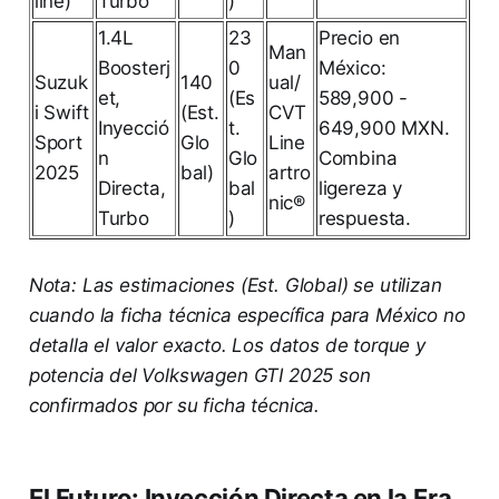
line)
Turbo
)
1.4L
23
Precio en
Man
Boosterj
0
México:
Suzuk
140
ual/
et,
(Es
589,900 -
i Swift
(Est.
CVT
Inyecció
t.
649,900 MXN.
Sport
Glo
Line
n
Glo
Combina
2025
bal)
artro
Directa,
bal
ligereza y
nic®
Turbo
)
respuesta.
Nota: Las estimaciones (Est. Global) se utilizan
cuando la ficha técnica específica para México no
detalla el valor exacto. Los datos de torque y
potencia del Volkswagen GTI 2025 son
confirmados por su ficha técnica.
El Futuro: Inyección Directa en la Era