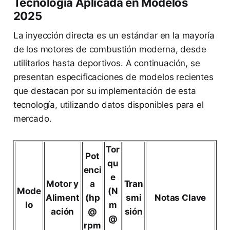
Tecnología Aplicada en Modelos
2025
La inyección directa es un estándar en la mayoría
de los motores de combustión moderna, desde
utilitarios hasta deportivos. A continuación, se
presentan especificaciones de modelos recientes
que destacan por su implementación de esta
tecnología, utilizando datos disponibles para el
mercado.
Tor
Pot
qu
enci
e
Motor y
a
Tran
Mode
(N
Aliment
(hp
smi
Notas Clave
lo
m
ación
@
sión
@
rpm