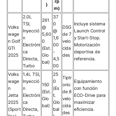
rp
)
m)
2.0L
37
261
TSI,
0
Incluye sistema
Volks
@
DSG
Inyecció
@
Launch Control
wage
5,60
de 7
n
1,6
y Start-Stop.
n Golf
0
velo
Electróni
00
Motorización
GTI
(Est.
cida
ca
-
deportiva de
2025
Glo
des
Directa,
4,5
referencia.
bal)
Turbo
00
Volks
1.4L TSI,
25
Tiptr
wage
Inyecció
0
Equipamiento
150
onic
n
n
(Es
con función
(Est.
de 8
Jetta
Electróni
t.
ECO-Drive para
Glo
velo
2025
ca
Glo
maximizar
bal)
cida
(Sport
Directa,
bal
eficiencia.
des