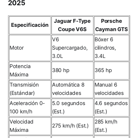
2025
Jaguar F-Type
Porsche
Especificación
Coupe V6S
Cayman GTS
V6
Bóxer 6
Motor
Supercargado,
cilindros,
3.0L
3.4L
Potencia
380 hp
365 hp
Máxima
Transmisión
Automática 8
Manual 6
(Estándar)
velocidades
velocidades
Aceleración 0-
5.0 segundos
4.6 segundos
100 km/h
(Est.)
(Est.)
Velocidad
285 km/h
275 km/h (Est.)
Máxima
(Est.)