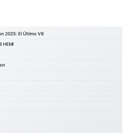
on 2025: El Último V8
V8 HEMI
ion