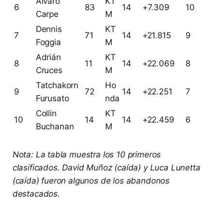
Álvaro
KT
6
83
14
+7.309
10
Carpe
M
Dennis
KT
7
71
14
+21.815
9
Foggia
M
Adrián
KT
8
11
14
+22.069
8
Cruces
M
Tatchakorn
Ho
9
72
14
+22.251
7
Furusato
nda
Collin
KT
10
14
14
+22.459
6
Buchanan
M
Nota: La tabla muestra los 10 primeros
clasificados. David Muñoz (caída) y Luca Lunetta
(caída) fueron algunos de los abandonos
destacados.