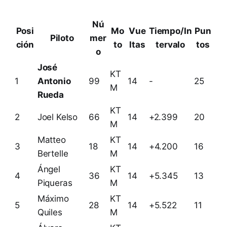
Nú
Posi
Mo
Vue
Tiempo/In
Pun
Piloto
mer
ción
to
ltas
tervalo
tos
o
José
KT
1
Antonio
99
14
-
25
M
Rueda
KT
2
Joel Kelso
66
14
+2.399
20
M
Matteo
KT
3
18
14
+4.200
16
Bertelle
M
Ángel
KT
4
36
14
+5.345
13
Piqueras
M
Máximo
KT
5
28
14
+5.522
11
Quiles
M