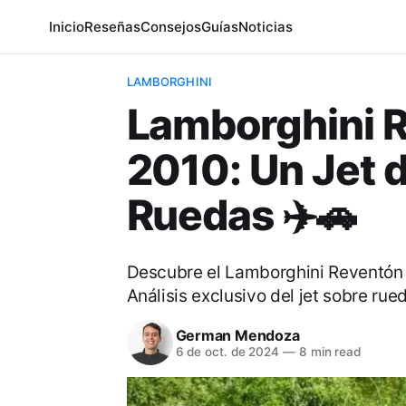
Inicio
Reseñas
Consejos
Guías
Noticias
LAMBORGHINI
Lamborghini 
2010: Un Jet 
Ruedas ✈️🚗
Descubre el Lamborghini Reventón 
Análisis exclusivo del jet sobre rue
German Mendoza
6 de oct. de 2024
—
8 min read