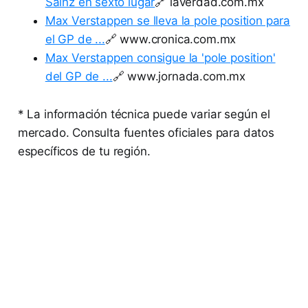
Sainz en sexto lugar
🔗 laverdad.com.mx
Max Verstappen se lleva la pole position para
el GP de ...
🔗 www.cronica.com.mx
Max Verstappen consigue la 'pole position'
del GP de ...
🔗 www.jornada.com.mx
* La información técnica puede variar según el
mercado. Consulta fuentes oficiales para datos
específicos de tu región.