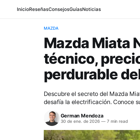
Inicio
Reseñas
Consejos
Guías
Noticias
MAZDA
Mazda Miata N
técnico, preci
perdurable de
Descubre el secreto del Mazda Miat
desafía la electrificación. Conoce 
German Mendoza
30 de ene. de 2026
—
7 min read