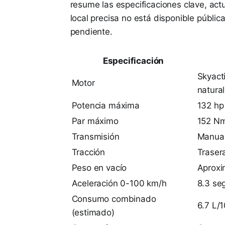
resume las especificaciones clave, act
local precisa no está disponible públi
pendiente.
Especificación
Skyacti
Motor
natural
Potencia máxima
132 hp
Par máximo
152 Nm
Transmisión
Manual
Tracción
Traser
Peso en vacío
Aproxi
Aceleración 0-100 km/h
8.3 se
Consumo combinado
6.7 L/
(estimado)