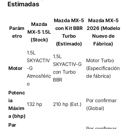
Estimadas
Mazda MX-5
Mazda MX-5
Mazda
Parám
con Kit BBR
2026 (Modelo
MX-5 1.5L
etro
Turbo
Nuevo de
(Stock)
(Estimado)
Fábrica)
1.5L
1.5L
SKYACTIV
Motor Turbo
SKYACTIV-G
Motor
-G
(Especificación
con Turbo
Atmosféric
de fábrica)
BBR
o
Potenc
ia
Por confirmar
132 hp
210 hp (Est.)
Máxim
(Global)
a (bhp)
Par
Por confirmar