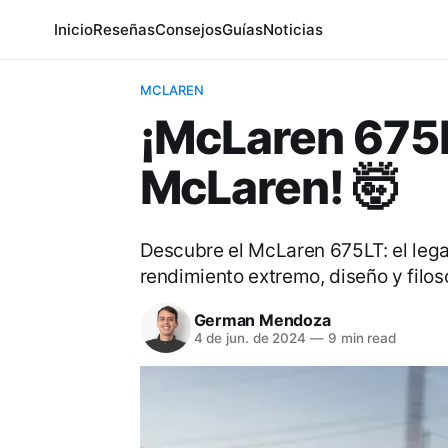
Inicio
Reseñas
Consejos
Guías
Noticias
MCLAREN
¡McLaren 675L
McLaren! 🤯
Descubre el McLaren 675LT: el legad
rendimiento extremo, diseño y filoso
German Mendoza
4 de jun. de 2024
—
9 min read