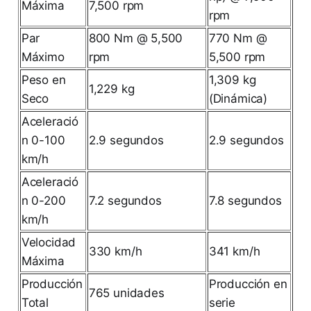
Máxima
7,500 rpm
rpm
Par
800 Nm @ 5,500
770 Nm @
Máximo
rpm
5,500 rpm
Peso en
1,309 kg
1,229 kg
Seco
(Dinámica)
Aceleració
n 0-100
2.9 segundos
2.9 segundos
km/h
Aceleració
n 0-200
7.2 segundos
7.8 segundos
km/h
Velocidad
330 km/h
341 km/h
Máxima
Producción
Producción en
765 unidades
Total
serie