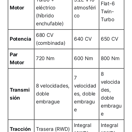
Flat-6
Motor
eléctrico
atmosféri
Twin-
(híbrido
co
Turbo
enchufable)
680 CV
Potencia
640 CV
650 CV
(combinada)
Par
720 Nm
600 Nm
800 Nm
Motor
8
7
velocida
8 velocidades,
velocidad
Transmi
des,
doble
es, doble
sión
doble
embrague
embragu
embragu
e
e
Integral
Integral
Tracción
Trasera (RWD)