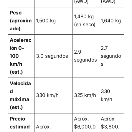
(AWD)
(AWD)
Peso
1,480 kg
(aproxim
1,500 kg
1,640 kg
(en seco)
ado)
Acelerac
ión 0-
2.7
2.9
100
3.0 segundos
segundo
segundos
km/h
s
(est.)
Velocida
d
330
330 km/h
325 km/h
máxima
km/h
(est.)
Precio
Aprox.
Aprox.
estimad
Aprox.
$6,000,0
$3,600,