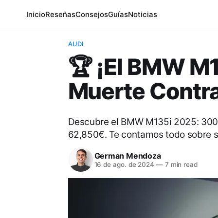
Inicio
Reseñas
Consejos
Guías
Noticias
AUDI
🏆 ¡El BMW M1
Muerte Contra
Descubre el BMW M135i 2025: 300 
62,850€. Te contamos todo sobre su
German Mendoza
16 de ago. de 2024
—
7 min read