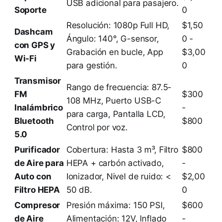
USB adicional para pasajero.
Soporte
0
Resolución: 1080p Full HD,
$1,50
Dashcam
Ángulo: 140°, G-sensor,
0 -
con GPS y
Grabación en bucle, App
$3,00
Wi-Fi
para gestión.
0
Transmisor
Rango de frecuencia: 87.5-
FM
$300
108 MHz, Puerto USB-C
Inalámbrico
-
para carga, Pantalla LCD,
Bluetooth
$800
Control por voz.
5.0
Purificador
Cobertura: Hasta 3 m³, Filtro
$800
de Aire para
HEPA + carbón activado,
-
Auto con
Ionizador, Nivel de ruido: <
$2,00
Filtro HEPA
50 dB.
0
Compresor
Presión máxima: 150 PSI,
$600
de Aire
Alimentación: 12V, Inflado
-