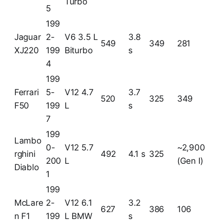
Turbo
5
199
Jaguar
2-
V6 3.5 L
3.8
549
349
281
XJ220
199
Biturbo
s
4
199
Ferrari
5-
V12 4.7
3.7
520
325
349
F50
199
L
s
7
199
Lambo
0-
V12 5.7
~2,900
rghini
492
4.1 s
325
200
L
(Gen I)
Diablo
1
199
McLare
2-
V12 6.1
3.2
627
386
106
n F1
199
L BMW
s