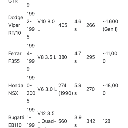
GTR
9
199
Dodge
2-
V10 8.0
4.6
~1,600
Viper
405
266
199
L
s
(Gen I)
RT/10
5
199
Ferrari
4-
4.7
~11,00
V8 3.5 L
380
295
F355
199
s
0
9
199
Honda
0-
274
5.9
~18,00
V6 3.0 L
270
NSX
200
(1990)
s
0
5
199
V12 3.5
Bugatti
1-
3.9
L Quad-
560
342
128
EB110
199
s