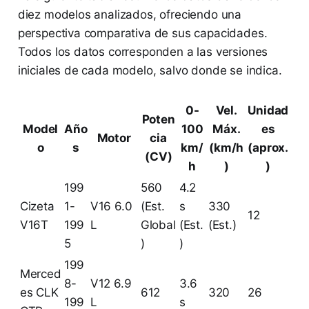
diez modelos analizados, ofreciendo una
perspectiva comparativa de sus capacidades.
Todos los datos corresponden a las versiones
iniciales de cada modelo, salvo donde se indica.
0-
Vel.
Unidad
Poten
Model
Año
100
Máx.
es
Motor
cia
o
s
km/
(km/h
(aprox.
(CV)
h
)
)
199
560
4.2
Cizeta
1-
V16 6.0
(Est.
s
330
12
V16T
199
L
Global
(Est.
(Est.)
5
)
)
199
Merced
8-
V12 6.9
3.6
es CLK
612
320
26
199
L
s