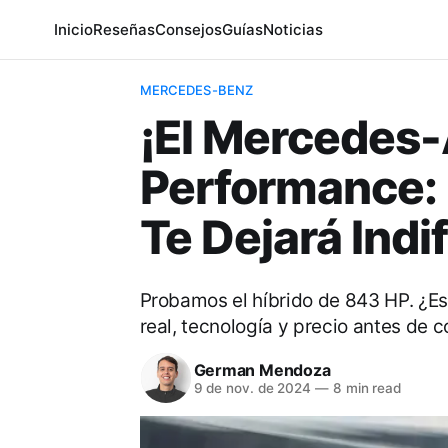
Inicio
Reseñas
Consejos
Guías
Noticias
MERCEDES-BENZ
¡El Mercedes
Performance: 
Te Dejará Indi
Probamos el híbrido de 843 HP. ¿E
real, tecnología y precio antes de 
German Mendoza
9 de nov. de 2024
—
8 min read