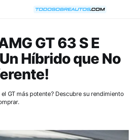
-AMG GT 63 S E
Un Híbrido que No
ferente!
s el GT más potente? Descubre su rendimiento
comprar.