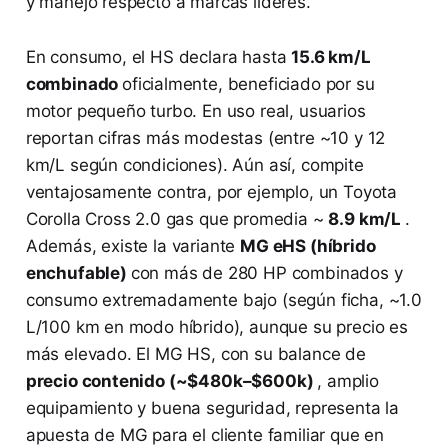
y manejo respecto a marcas líderes.
En consumo, el HS declara hasta
15.6 km/L
combinado
oficialmente​, beneficiado por su
motor pequeño turbo. En uso real, usuarios
reportan cifras más modestas (entre ~10 y 12
km/L según condiciones). Aún así, compite
ventajosamente contra, por ejemplo, un Toyota
Corolla Cross 2.0 gas que promedia ~
8.9 km/L
​.
Además, existe la variante
MG eHS (híbrido
enchufable)
con más de 280 HP combinados y
consumo extremadamente bajo (según ficha, ~1.0
L/100 km en modo híbrido), aunque su precio es
más elevado. El MG HS, con su balance de
precio contenido (~$480k–$600k)
, amplio
equipamiento y buena seguridad, representa la
apuesta de MG para el cliente familiar que en