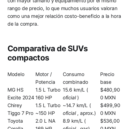
con mayor tamaño y equipamiento por el mismo
rango de precio, lo que muchos usuarios valoran
como una mejor relación costo-beneficio a la hora
de la compra.
Comparativa de SUVs
compactos
Modelo
Motor /
Consumo
Precio
Potencia
combinado
base
MG HS
1.5 L Turbo
15.6 km/L (
$480,90
Excite 2024
160 HP
oficial
)
0 MXN
Chirey
1.5 L Turbo
~14.7 km/L (
$499,90
Tiggo 7 Pro
~150 HP
oficial
, aprox.)
0 MXN
Toyota
2.0 L NA
8.9 km/L (
$536,00
Corolla
169 HP
oficial
, gas)
0 MXN