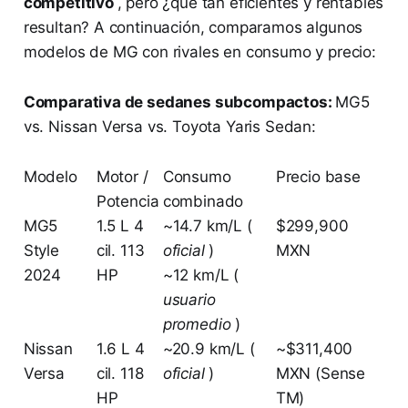
competitivo
, pero ¿qué tan eficientes y rentables
resultan? A continuación, comparamos algunos
modelos de MG con rivales en consumo y precio:
Comparativa de sedanes subcompactos:
MG5
vs. Nissan Versa vs. Toyota Yaris Sedan:
Modelo
Motor /
Consumo
Precio base
Potencia
combinado
MG5
1.5 L 4
~14.7 km/L (
$299,900
Style
cil. 113
oficial
)
MXN
2024
HP
~12 km/L (
usuario
promedio
)
Nissan
1.6 L 4
~20.9 km/L (
~$311,400
Versa
cil. 118
oficial
)
MXN (Sense
HP
TM)