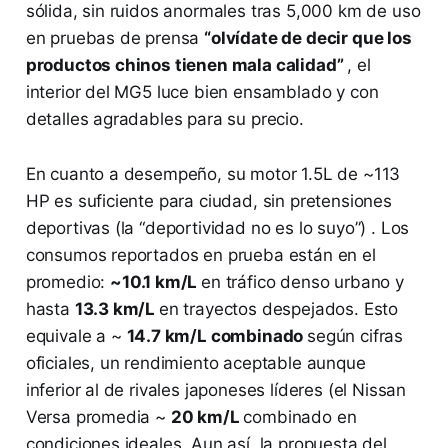
sólida, sin ruidos anormales tras 5,000 km de uso
en pruebas de prensa​
“olvídate de decir que los
productos chinos tienen mala calidad”
, el
interior del MG5 luce bien ensamblado y con
detalles agradables para su precio​.
En cuanto a desempeño, su motor 1.5L de ~113
HP es suficiente para ciudad, sin pretensiones
deportivas (la “deportividad no es lo suyo”​) . Los
consumos reportados en prueba están en el
promedio:
~10.1 km/L
en tráfico denso urbano y
hasta
13.3 km/L
en trayectos despejados​. Esto
equivale a ~
14.7 km/L combinado
según cifras
oficiales​, un rendimiento aceptable aunque
inferior al de rivales japoneses líderes (el Nissan
Versa promedia ~
20 km/L
combinado en
condiciones ideales. Aun así, la propuesta del