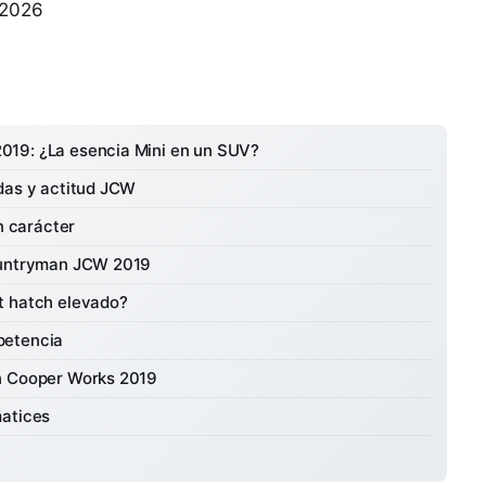
 2026
019: ¿La esencia Mini en un SUV?
das y actitud JCW
n carácter
Countryman JCW 2019
t hatch elevado?
petencia
hn Cooper Works 2019
matices