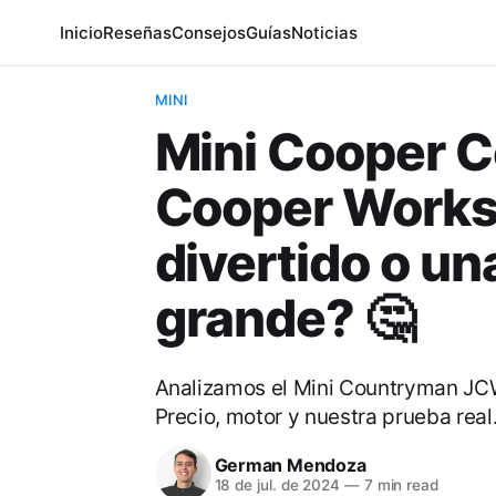
Inicio
Reseñas
Consejos
Guías
Noticias
MINI
Mini Cooper 
Cooper Works
divertido o u
grande? 🤔
Analizamos el Mini Countryman JCW
Precio, motor y nuestra prueba real
German Mendoza
18 de jul. de 2024
—
7 min read