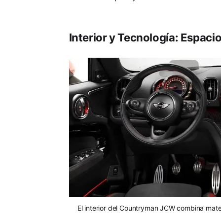
Interior y Tecnología: Espac
El interior del Countryman JCW combina materia