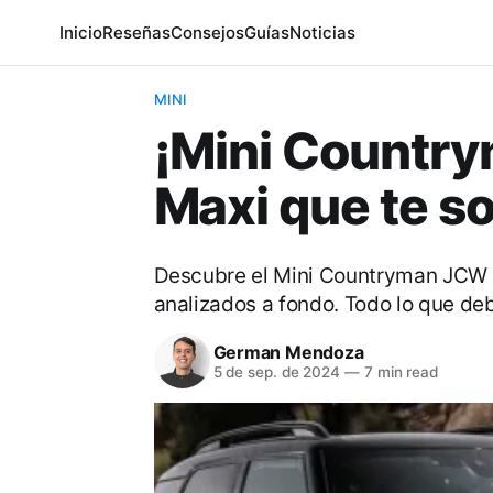
Inicio
Reseñas
Consejos
Guías
Noticias
MINI
¡Mini Countr
Maxi que te s
Descubre el Mini Countryman JCW 2
analizados a fondo. Todo lo que de
German Mendoza
5 de sep. de 2024
—
7 min read