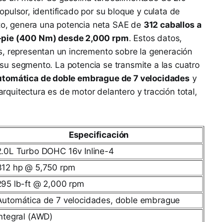
propulsor, identificado por su bloque y culata de
rto, genera una potencia neta SAE de
312 caballos a
-pie (400 Nm) desde 2,000 rpm
. Estos datos,
s, representan un incremento sobre la generación
de su segmento. La potencia se transmite a las cuatro
utomática de doble embrague de 7 velocidades
y
 arquitectura es de motor delantero y tracción total,
Especificación
2.0L Turbo DOHC 16v Inline-4
312 hp @ 5,750 rpm
295 lb-ft @ 2,000 rpm
Automática de 7 velocidades, doble embrague
Integral (AWD)