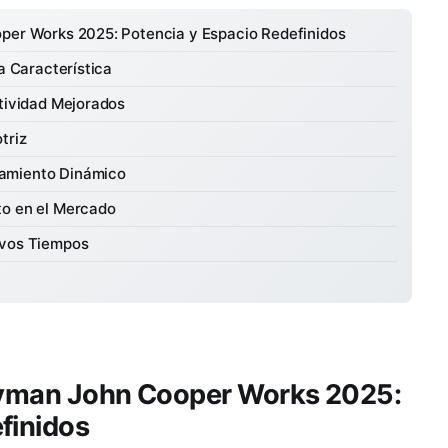
oper Works 2025: Potencia y Espacio Redefinidos
a Característica
ctividad Mejorados
triz
tamiento Dinámico
to en el Mercado
evos Tiempos
tryman John Cooper Works 2025:
finidos