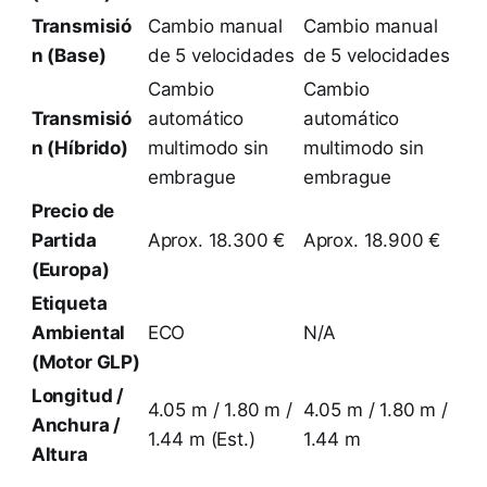
Transmisió
Cambio manual
Cambio manual
n (Base)
de 5 velocidades
de 5 velocidades
Cambio
Cambio
Transmisió
automático
automático
n (Híbrido)
multimodo sin
multimodo sin
embrague
embrague
Precio de
Partida
Aprox. 18.300 €
Aprox. 18.900 €
(Europa)
Etiqueta
Ambiental
ECO
N/A
(Motor GLP)
Longitud /
4.05 m / 1.80 m /
4.05 m / 1.80 m /
Anchura /
1.44 m (Est.)
1.44 m
Altura