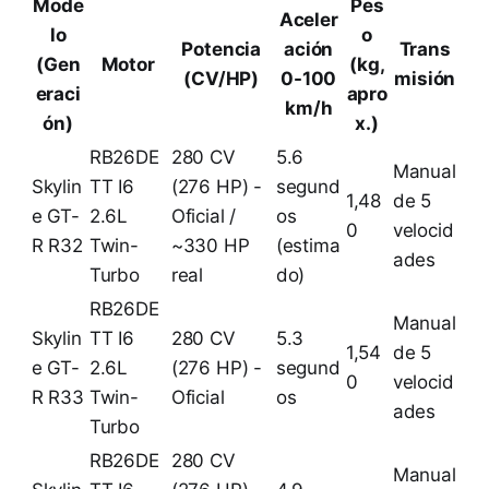
Mode
Pes
Aceler
lo
o
Potencia
ación
Trans
(Gen
Motor
(kg,
(CV/HP)
0-100
misión
eraci
apro
km/h
ón)
x.)
RB26DE
280 CV
5.6
Manual
Skylin
TT I6
(276 HP) -
segund
1,48
de 5
e GT-
2.6L
Oficial /
os
0
velocid
R R32
Twin-
~330 HP
(estima
ades
Turbo
real
do)
RB26DE
Manual
Skylin
TT I6
280 CV
5.3
1,54
de 5
e GT-
2.6L
(276 HP) -
segund
0
velocid
R R33
Twin-
Oficial
os
ades
Turbo
RB26DE
280 CV
Manual