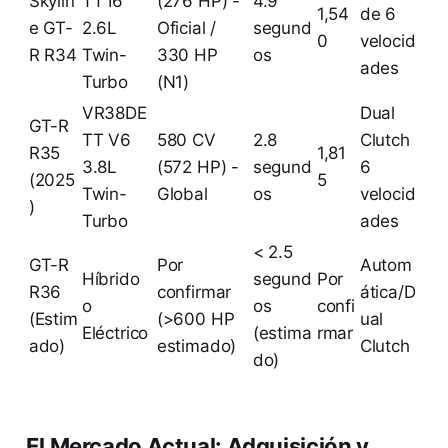
Skylin
TT I6
(276 HP) -
4.9
1,54
de 6
e GT-
2.6L
Oficial /
segund
0
velocid
R R34
Twin-
330 HP
os
ades
Turbo
(N1)
VR38DE
Dual
GT-R
TT V6
580 CV
2.8
Clutch
R35
1,81
3.8L
(572 HP) -
segund
6
(2025
5
Twin-
Global
os
velocid
)
Turbo
ades
< 2.5
GT-R
Por
Autom
Híbrido
segund
Por
R36
confirmar
ática/D
o
os
confi
(Estim
(>600 HP
ual
Eléctrico
(estima
rmar
ado)
estimado)
Clutch
do)
El Mercado Actual: Adquisición y