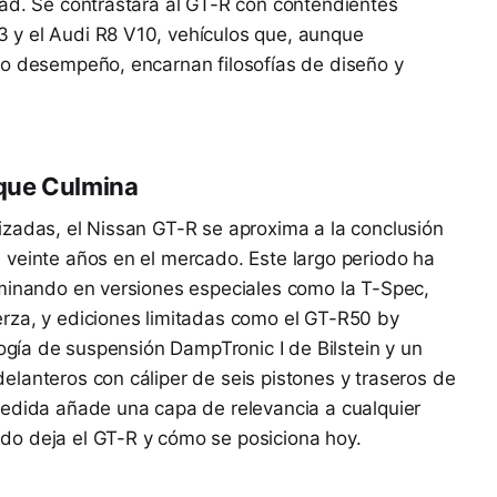
dad. Se contrastará al GT-R con contendientes
 y el Audi R8 V10, vehículos que, aunque
to desempeño, encarnan filosofías de diseño y
 que Culmina
izadas, el Nissan GT-R se aproxima a la conclusión
 veinte años en el mercado. Este largo periodo ha
lminando en versiones especiales como la T-Spec,
rza, y ediciones limitadas como el GT-R50 by
logía de suspensión DampTronic I de Bilstein y un
lanteros con cáliper de seis pistones y traseros de
pedida añade una capa de relevancia a cualquier
do deja el GT-R y cómo se posiciona hoy.