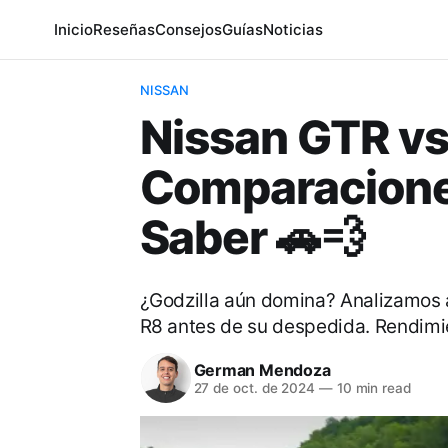
Inicio
Reseñas
Consejos
Guías
Noticias
NISSAN
Nissan GTR vs
Comparacione
Saber 🚗💨
¿Godzilla aún domina? Analizamos a
R8 antes de su despedida. Rendimie
German Mendoza
27 de oct. de 2024
—
10 min read