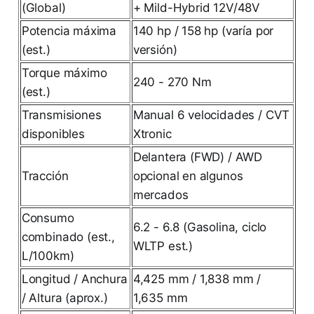
(Global)
+ Mild-Hybrid 12V/48V
Potencia máxima
140 hp / 158 hp (varía por
(est.)
versión)
Torque máximo
240 - 270 Nm
(est.)
Transmisiones
Manual 6 velocidades / CVT
disponibles
Xtronic
Delantera (FWD) / AWD
Tracción
opcional en algunos
mercados
Consumo
6.2 - 6.8 (Gasolina, ciclo
combinado (est.,
WLTP est.)
L/100km)
Longitud / Anchura
4,425 mm / 1,838 mm /
/ Altura (aprox.)
1,635 mm