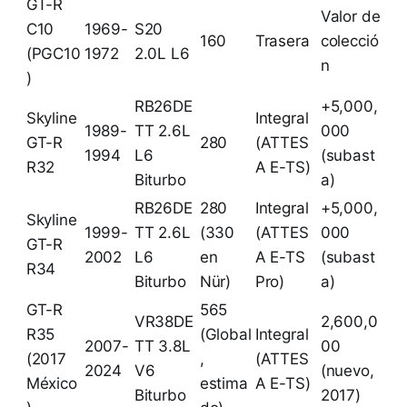
GT-R
Valor de
C10
1969-
S20
160
Trasera
colecció
(PGC10
1972
2.0L L6
n
)
RB26DE
+5,000,
Skyline
Integral
1989-
TT 2.6L
000
GT-R
280
(ATTES
1994
L6
(subast
R32
A E-TS)
Biturbo
a)
RB26DE
280
Integral
+5,000,
Skyline
1999-
TT 2.6L
(330
(ATTES
000
GT-R
2002
L6
en
A E-TS
(subast
R34
Biturbo
Nür)
Pro)
a)
GT-R
565
VR38DE
2,600,0
R35
(Global
Integral
2007-
TT 3.8L
00
(2017
,
(ATTES
2024
V6
(nuevo,
México
estima
A E-TS)
Biturbo
2017)