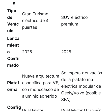
a
Tipo
Gran Turismo
de
SUV eléctrico
eléctrico de 4
Vehíc
premium
puertas
ulo
Lanza
mient
o
2025
2025
Confir
mado
Se espera derivación
Nueva arquitectura
de la plataforma
Plataf
específica para VE,
eléctrica modular de
orma
con monocasco de
Geely/Volvo (posible
aluminio adherido
SEA)
Config
Dual Motor
Dual Motor (Tracción