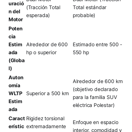
uració
(Tracción Total
Total estándar
n del
esperada)
probable)
Motor
Poten
cia
Estim
Alrededor de 600
Estimado entre 500 -
ada
hp o superior
550 hp
(Globa
l)
Auton
Alrededor de 600 km
omía
(objetivo declarado
WLTP
Superior a 500 km
para la familia SUV
Estim
eléctrica Polestar)
ada
Caract
Rigidez torsional
Enfoque en espacio
erístic
extremadamente
interior, comodidad y