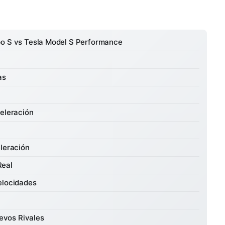
bo S vs Tesla Model S Performance
as
celeración
eleración
Real
elocidades
evos Rivales