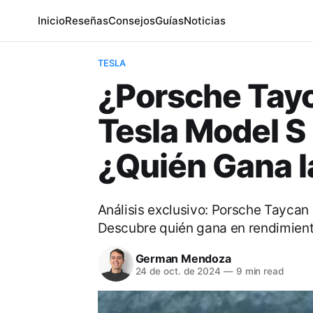
Inicio
Reseñas
Consejos
Guías
Noticias
TESLA
¿Porsche Tayc
Tesla Model S
¿Quién Gana l
Análisis exclusivo: Porsche Taycan
Descubre quién gana en rendimiento
German Mendoza
24 de oct. de 2024
—
9 min read