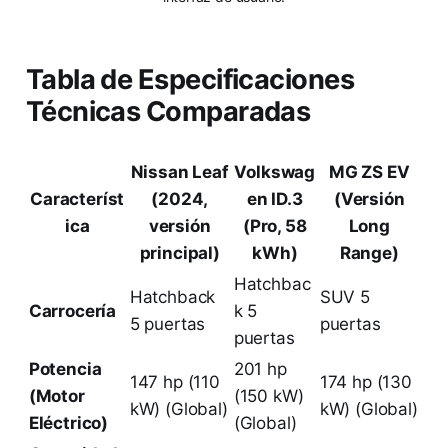
Tabla de Especificaciones
Técnicas Comparadas
Nissan Leaf
Volkswag
MG ZS EV
Característ
(2024,
en ID.3
(Versión
ica
versión
(Pro, 58
Long
principal)
kWh)
Range)
Hatchbac
Hatchback
SUV 5
Carrocería
k 5
5 puertas
puertas
puertas
Potencia
201 hp
147 hp (110
174 hp (130
(Motor
(150 kW)
kW) (Global)
kW) (Global)
Eléctrico)
(Global)