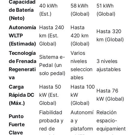
Capacidad
40 kWh
58 kWh
51 kWh
de Batería
(Est.)
(Global)
(Global)
(Neto)
Autonomía
Hasta 240
Hasta
Hasta 320
WLTP
km (Est.
420 km
km (Global)
(Estimada)
Global)
(Global)
Tecnología
Varios
Sistema e-
de Frenada
niveles
3 niveles
Pedal (un
Regenerati
seleccion
ajustables
solo pedal)
va
ables
Carga
Hasta 50
Hasta 100
Hasta 76
Rápida DC
kW (Est.
kW
kW (Global)
(Máx.)
Global)
(Global)
Fiabilidad
Autonomí
Relación
Punto
probada y
a y
espacio-
Fuerte
red de
plataform
equipamient
Clave