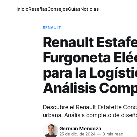
Inicio
Reseñas
Consejos
Guías
Noticias
RENAULT
Renault Estaf
Furgoneta Eléc
para la Logíst
Análisis Comp
Descubre el Renault Estafette Conce
urbana. Análisis completo de diseñ
German Mendoza
25 de dic. de 2024
—
8 min read