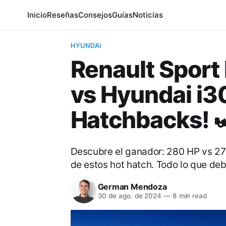
Inicio
Reseñas
Consejos
Guías
Noticias
HYUNDAI
Renault Spor
vs Hyundai i30
Hatchbacks! 
Descubre el ganador: 280 HP vs 275 
de estos hot hatch. Todo lo que deb
German Mendoza
30 de ago. de 2024
—
8 min read