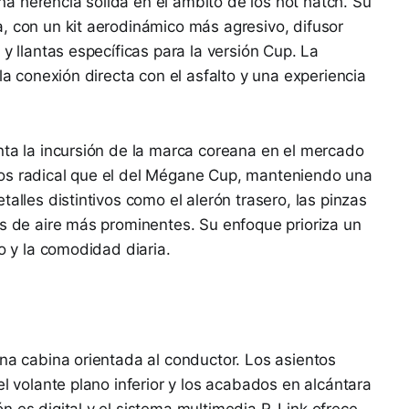
a herencia sólida en el ámbito de los hot hatch. Su
, con un kit aerodinámico más agresivo, difusor
 y llantas específicas para la versión Cup. La
la conexión directa con el asfalto y una experiencia
nta la incursión de la marca coreana en el mercado
os radical que el del Mégane Cup, manteniendo una
talles distintivos como el alerón trasero, las pinzas
as de aire más prominentes. Su enfoque prioriza un
vo y la comodidad diaria.
una cabina orientada al conductor. Los asientos
el volante plano inferior y los acabados en alcántara
n es digital y el sistema multimedia R-Link ofrece