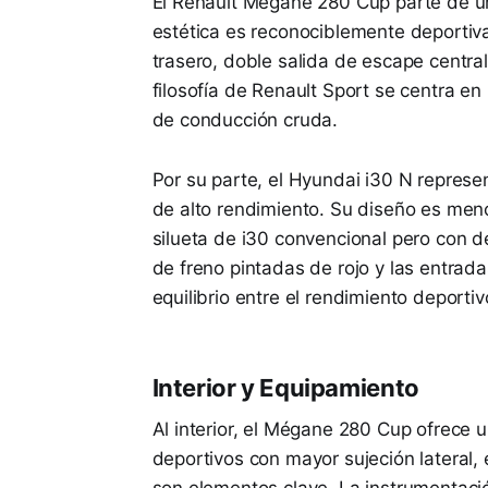
El Renault Mégane 280 Cup parte de un
estética es reconociblemente deportiva
trasero, doble salida de escape central
filosofía de Renault Sport se centra en 
de conducción cruda.
Por su parte, el Hyundai i30 N represe
de alto rendimiento. Su diseño es men
silueta de i30 convencional pero con de
de freno pintadas de rojo y las entrad
equilibrio entre el rendimiento deporti
Interior y Equipamiento
Al interior, el Mégane 280 Cup ofrece 
deportivos con mayor sujeción lateral, 
son elementos clave. La instrumentació