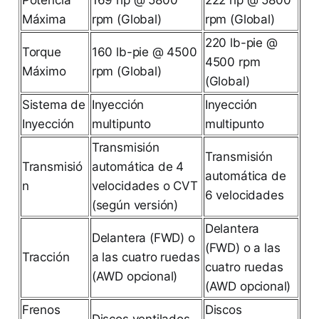
Máxima
rpm (Global)
rpm (Global)
220 lb-pie @
Torque
160 lb-pie @ 4500
4500 rpm
Máximo
rpm (Global)
(Global)
Sistema de
Inyección
Inyección
Inyección
multipunto
multipunto
Transmisión
Transmisión
Transmisió
automática de 4
automática de
n
velocidades o CVT
6 velocidades
(según versión)
Delantera
Delantera (FWD) o
(FWD) o a las
Tracción
a las cuatro ruedas
cuatro ruedas
(AWD opcional)
(AWD opcional)
Frenos
Discos
Discos ventilados