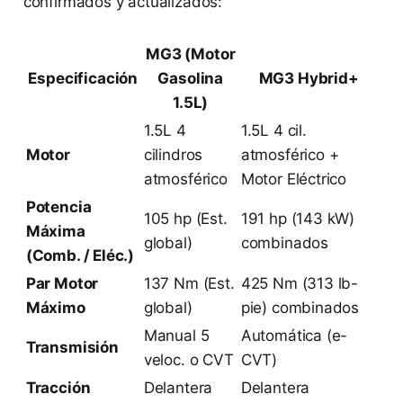
confirmados y actualizados:
MG3 (Motor
Especificación
Gasolina
MG3 Hybrid+
1.5L)
1.5L 4
1.5L 4 cil.
Motor
cilindros
atmosférico +
atmosférico
Motor Eléctrico
Potencia
105 hp (Est.
191 hp (143 kW)
Máxima
global)
combinados
(Comb. / Eléc.)
Par Motor
137 Nm (Est.
425 Nm (313 lb-
Máximo
global)
pie) combinados
Manual 5
Automática (e-
Transmisión
veloc. o CVT
CVT)
Tracción
Delantera
Delantera