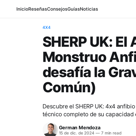
Inicio
Reseñas
Consejos
Guías
Noticias
4X4
SHERP UK: El A
Monstruo Anfi
desafía la Gra
Común)
Descubre el SHERP UK: 4x4 anfibio 
técnico completo de su capacidad
German Mendoza
15 de dic. de 2024
—
7 min read