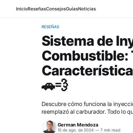
Inicio
Reseñas
Consejos
Guías
Noticias
RESEÑAS
Sistema de In
Combustible: 
Característic
🚗💨
Descubre cómo funciona la inyecció
reemplazó al carburador. Todo lo q
German Mendoza
15 de ago. de 2024
—
7 min read