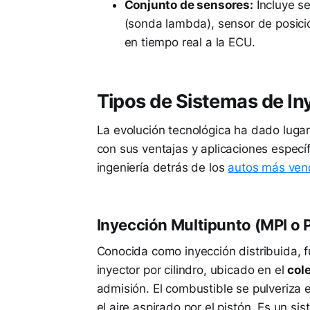
Conjunto de sensores:
Incluye s
(sonda lambda), sensor de posició
en tiempo real a la ECU.
Tipos de Sistemas de I
La evolución tecnológica ha dado lugar
con sus ventajas y aplicaciones especí
ingeniería detrás de los
autos más ven
Inyección Multipunto (MPI o P
Conocida como inyección distribuida, fu
inyector por cilindro, ubicado en el
col
admisión. El combustible se pulveriza
el aire aspirado por el pistón. Es un s