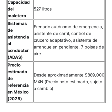
Capacidad
del
527 litros
maletero
Sistemas
Frenado autónomo de emergencia,
de
asistente de carril, control de
asistencia
crucero adaptativo, asistente de
al
arranque en pendiente, 7 bolsas de
conductor
aire.
(ADAS)
Precio
estimado
Desde aproximadamente $889,000
de
MXN (Precio neto estimado, sujeto
referencia
a cambio)
en México
(2025)