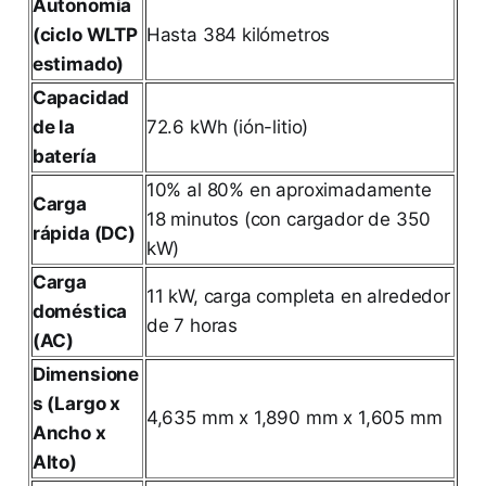
Autonomía
(ciclo WLTP
Hasta 384 kilómetros
estimado)
Capacidad
de la
72.6 kWh (ión-litio)
batería
10% al 80% en aproximadamente
Carga
18 minutos (con cargador de 350
rápida (DC)
kW)
Carga
11 kW, carga completa en alrededor
doméstica
de 7 horas
(AC)
Dimensione
s (Largo x
4,635 mm x 1,890 mm x 1,605 mm
Ancho x
Alto)