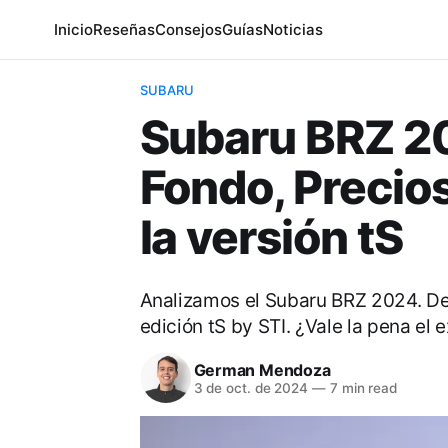
Inicio
Reseñas
Consejos
Guías
Noticias
SUBARU
Subaru BRZ 20
Fondo, Precio
la versión tS
Analizamos el Subaru BRZ 2024. Des
edición tS by STI. ¿Vale la pena el e
German Mendoza
3 de oct. de 2024
—
7 min read