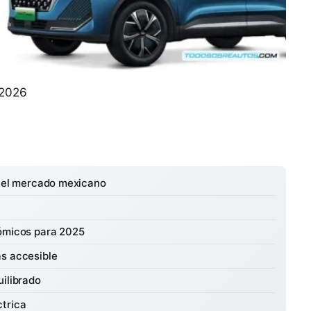
 2026
n el mercado mexicano
nómicos para 2025
ás accesible
uilibrado
ctrica