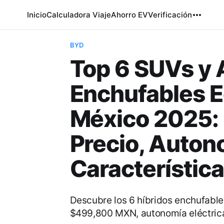
Inicio
Calculadora Viaje
Ahorro EV
Verificación
BYD
Top 6 SUVs y 
Enchufables 
México 2025:
Precio, Auton
Característic
Descubre los 6 híbridos enchufabl
$499,800 MXN, autonomía eléctrica