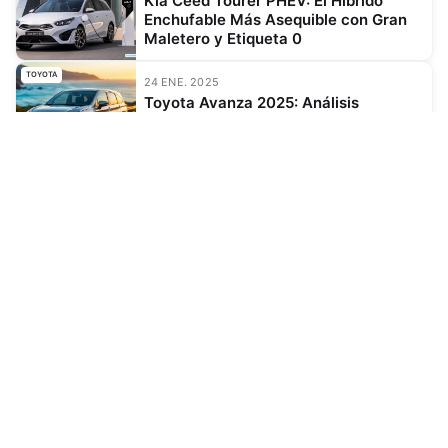
Kia Ceed Tourer PHEV: El Híbrido
Enchufable Más Asequible con Gran
Maletero y Etiqueta 0
TOYOTA
24 ENE. 2025
Toyota Avanza 2025: Análisis
completo, precio, especificaciones y
opiniones
MANTENIMIENTO
COMPRA Y VENTA
Mantenimiento Preventivo
Comprar Auto Usado
Problemas del Motor
Financiamiento de Auto
Problemas de Transmisión
Seguro de Auto
Sistema de Suspensión
Verificación Vehicular
Aire Acondicionado
Autos para Uber/Didi