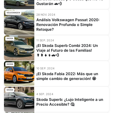
Gustarán 🚗💨
VOLKSWAGEN
28 NOV. 2024
Análisis Volkswagen Passat 2020:
Renovación Profunda o Simple
Retoque?
SKODA
11 SEP. 2024
¡El Skoda Superb Combi 2024: Un
Viaje al Futuro de las Familias!
👨‍👩‍👧‍👦🚗💨
SKODA
10 SEP. 2024
¡El Skoda Fabia 2022: Más que un
simple cambio de generación! 🤩
SKODA
4 SEP. 2024
Skoda Superb: ¿Lujo Inteligente a un
Precio Accesible? 🤔