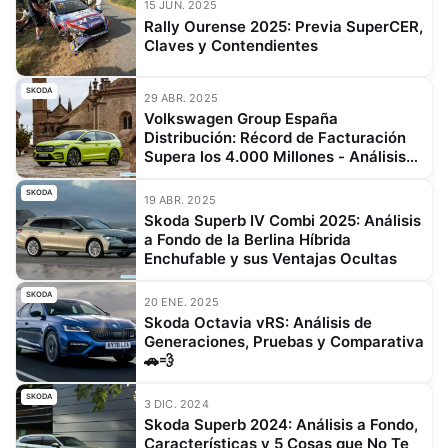
15 JUN. 2025
Rally Ourense 2025: Previa SuperCER,
Claves y Contendientes
SKODA
29 ABR. 2025
Volkswagen Group España
Distribución: Récord de Facturación
Supera los 4.000 Millones - Análisis
de Ventas y Crecimiento
SKODA
19 ABR. 2025
Skoda Superb IV Combi 2025: Análisis
a Fondo de la Berlina Híbrida
Enchufable y sus Ventajas Ocultas
SKODA
20 ENE. 2025
Skoda Octavia vRS: Análisis de
Generaciones, Pruebas y Comparativa
🚗💨
SKODA
3 DIC. 2024
Skoda Superb 2024: Análisis a Fondo,
Características y 5 Cosas que No Te