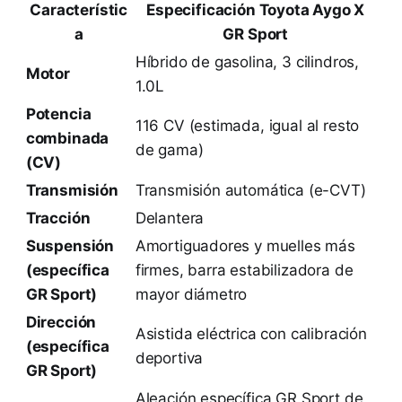
Característic
Especificación Toyota Aygo X
a
GR Sport
Híbrido de gasolina, 3 cilindros,
Motor
1.0L
Potencia
116 CV (estimada, igual al resto
combinada
de gama)
(CV)
Transmisión
Transmisión automática (e-CVT)
Tracción
Delantera
Suspensión
Amortiguadores y muelles más
(específica
firmes, barra estabilizadora de
GR Sport)
mayor diámetro
Dirección
Asistida eléctrica con calibración
(específica
deportiva
GR Sport)
Aleación específica GR Sport de