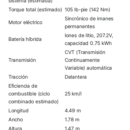
sistema (estimada)
Torque total (estimado)
105 lb-pie (142 Nm)
Sincrónico de imanes
Motor eléctrico
permanentes
Iones de litio, 207.2V,
Batería híbrida
capacidad 0.75 kWh
CVT (Transmisión
Transmisión
Continuamente
Variable) automática
Tracción
Delantera
Eficiencia de
combustible (ciclo
25 km/l
combinado estimado)
Longitud
4.49 m
Ancho
1.78 m
Altura
1.47 m