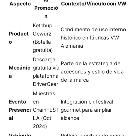
Aspecto
Contexto/Vínculo con VW
Promoció
n
Ketchup
Condimento de uso interno
Product
Gewürz
histórico en fábricas VW
o
(Botella
Alemania
gratuita)
Descarga
Parte de la estrategia de
Mecánic
gratuita vía
accesorios y estilo de vida
a
plataforma
de la marca
DriverGear
Muestras
Evento
en
Integración en festival
Presenci
ChainFEST
gourmet para ampliar
al
LA (Oct
alcance
2024)
Vehículo
Refleja la cultura de marca