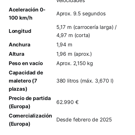
velocidades
Aceleración 0-
Aprox. 9.5 segundos
100 km/h
5,17 m (carrocería larga) /
Longitud
4,97 m (corta)
Anchura
1,94 m
Altura
1,96 m (aprox.)
Peso en vacío
Aprox. 2,150 kg
Capacidad de
maletero (7
380 litros (máx. 3,670 l)
plazas)
Precio de partida
62.990 €
(Europa)
Comercialización
Desde febrero de 2025
(Europa)