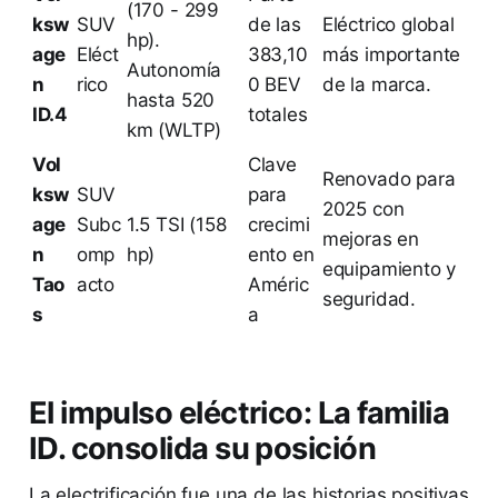
(170 - 299
ksw
SUV
de las
Eléctrico global
hp).
age
Eléct
383,10
más importante
Autonomía
n
rico
0 BEV
de la marca.
hasta 520
ID.4
totales
km (WLTP)
Vol
Clave
Renovado para
ksw
SUV
para
2025 con
age
Subc
1.5 TSI (158
crecimi
mejoras en
n
omp
hp)
ento en
equipamiento y
Tao
acto
Améric
seguridad.
s
a
El impulso eléctrico: La familia
ID. consolida su posición
La electrificación fue una de las historias positivas