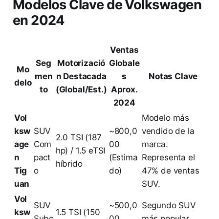
Modelos Clave de Volkswagen
en 2024
Ventas
Seg
Motorizació
Globale
Mo
men
n Destacada
s
Notas Clave
delo
to
(Global/Est.)
Aprox.
2024
Vol
Modelo más
ksw
SUV
~800,0
vendido de la
2.0 TSI (187
age
Com
00
marca.
hp) / 1.5 eTSI
n
pact
(Estima
Representa el
híbrido
Tig
o
do)
47% de ventas
uan
SUV.
Vol
SUV
~500,0
Segundo SUV
ksw
1.5 TSI (150
Subc
00
más popular,