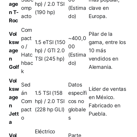
age
hp) / 2.0 TSI
omp
(Estima
clave en
n T-
(190 hp)
acto
do)
Europa.
Roc
Com
Vol
Pilar de la
pact
~400,0
ksw
1.5 eTSI (150
gama, entre los
o /
00
age
hp) / GTI 2.0
10 más
Hatc
(Estima
n
TSI (245 hp)
vendidos en
hbac
do)
Golf
Alemania.
k
Vol
Sed
Datos
ksw
Líder de ventas
án
1.5 TSI (158
específi
age
en México.
Com
hp) / 2.0 TSI
cos no
n
Fabricado en
pact
(228 hp GLI)
globale
Jett
Puebla.
o
s
a
Eléctrico
Vol
Parte