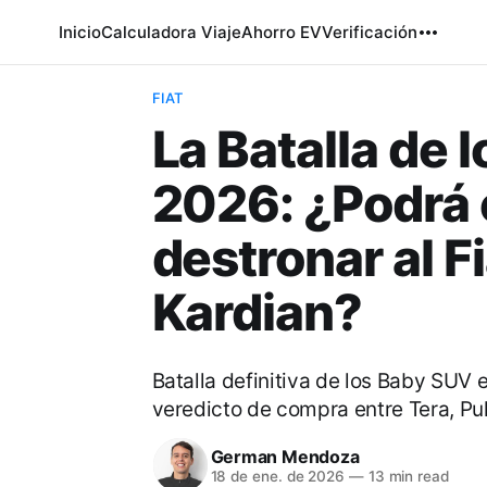
Inicio
Calculadora Viaje
Ahorro EV
Verificación
FIAT
La Batalla de 
2026: ¿Podrá 
destronar al F
Kardian?
Batalla definitiva de los Baby SUV 
veredicto de compra entre Tera, Pul
German Mendoza
18 de ene. de 2026
—
13 min read