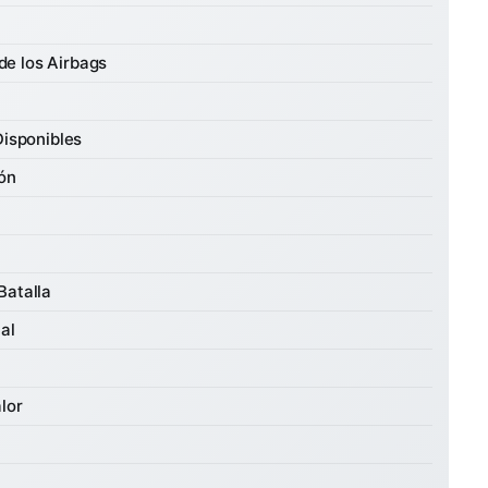
de los Airbags
Disponibles
ión
 Batalla
al
lor