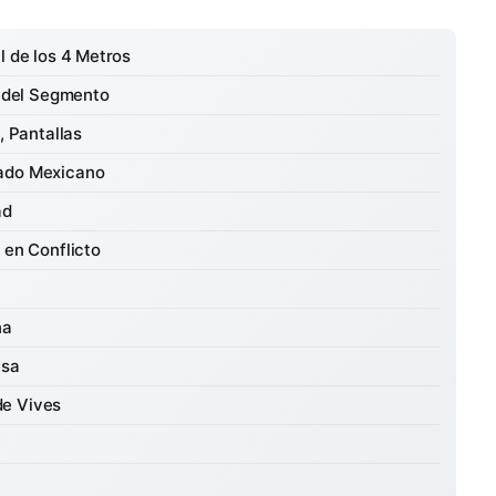
l de los 4 Metros
' del Segmento
, Pantallas
cado Mexicano
ad
 en Conflicto
na
esa
de Vives