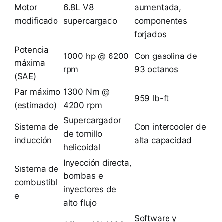
Motor
6.8L V8
aumentada,
modificado
supercargado
componentes
forjados
Potencia
1000 hp @ 6200
Con gasolina de
máxima
rpm
93 octanos
(SAE)
Par máximo
1300 Nm @
959 lb-ft
(estimado)
4200 rpm
Supercargador
Sistema de
Con intercooler de
de tornillo
inducción
alta capacidad
helicoidal
Inyección directa,
Sistema de
bombas e
combustibl
inyectores de
e
alto flujo
Software y