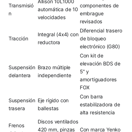
Allison 10L1000
Transmisió
componentes de
automática de 10
n
embrague
velocidades
revisados
Diferencial trasero
Integral (4x4) con
Tracción
de bloqueo
reductora
electrónico (G80)
Con kit de
elevación BDS de
Suspensión
Brazo múltiple
5" y
delantera
independiente
amortiguadores
FOX
Con barra
Suspensión
Eje rígido con
estabilizadora de
trasera
ballestas
alta resistencia
Discos ventilados
Frenos
420 mm, pinzas
Con marca Yenko