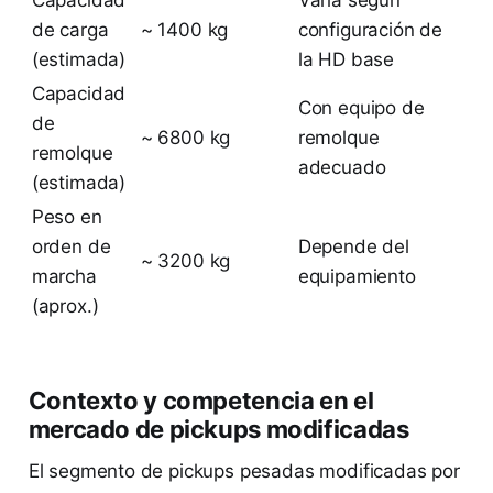
Capacidad
Varía según
de carga
~ 1400 kg
configuración de
(estimada)
la HD base
Capacidad
Con equipo de
de
~ 6800 kg
remolque
remolque
adecuado
(estimada)
Peso en
orden de
Depende del
~ 3200 kg
marcha
equipamiento
(aprox.)
Contexto y competencia en el
mercado de pickups modificadas
El segmento de pickups pesadas modificadas por