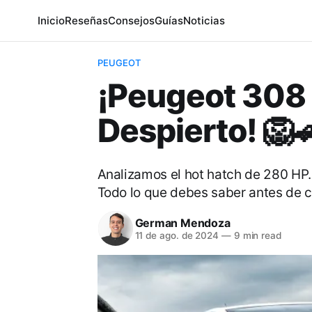
Inicio
Reseñas
Consejos
Guías
Noticias
PEUGEOT
¡Peugeot 308 
Despierto! 🦁
Analizamos el hot hatch de 280 HP. P
Todo lo que debes saber antes de 
German Mendoza
11 de ago. de 2024
—
9 min read