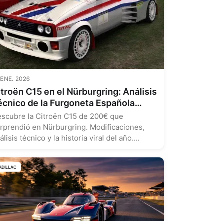
 ENE. 2026
troën C15 en el Nürburgring: Análisis
écnico de la Furgoneta Española
odificada
scubre la Citroën C15 de 200€ que
rprendió en Nürburgring. Modificaciones,
álisis técnico y la historia viral del año....
ADILLAC