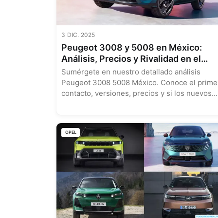
3 DIC. 2025
Peugeot 3008 y 5008 en México:
Análisis, Precios y Rivalidad en el
Segmento SUV
Sumérgete en nuestro detallado análisis
Peugeot 3008 5008 México. Conoce el prime
contacto, versiones, precios y si los nuevos
SUV Peugeot son tu próxima compra. ¡Entéra
aquí!...
OPEL