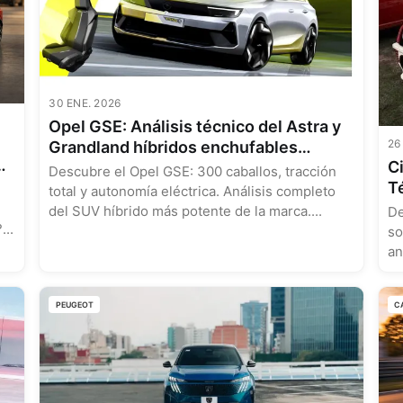
30 ENE. 2026
Opel GSE: Análisis técnico del Astra y
26
Grandland híbridos enchufables
Ci
deportivos
Descubre el Opel GSE: 300 caballos, tracción
T
total y autonomía eléctrica. Análisis completo
M
del SUV híbrido más potente de la marca....
De
...
so
an
PEUGEOT
C