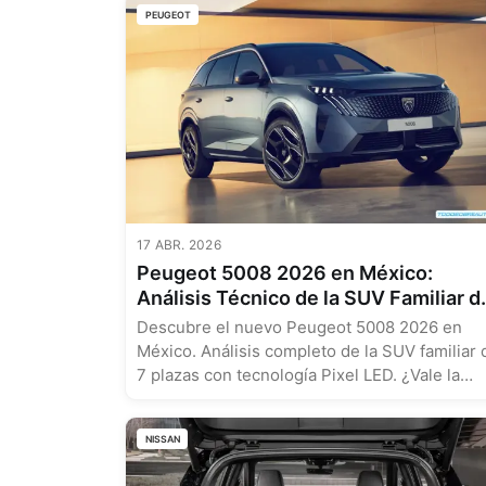
PEUGEOT
17 ABR. 2026
Peugeot 5008 2026 en México:
Análisis Técnico de la SUV Familiar d
7 Plazas
Descubre el nuevo Peugeot 5008 2026 en
México. Análisis completo de la SUV familiar 
7 plazas con tecnología Pixel LED. ¿Vale la
pena?...
NISSAN