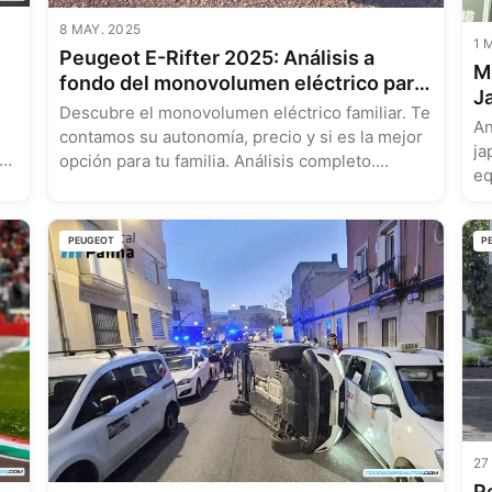
8 MAY. 2025
1 
Peugeot E-Rifter 2025: Análisis a
Mi
fondo del monovolumen eléctrico para
J
familias y profesionales | Autonomía,
Descubre el monovolumen eléctrico familiar. Te
Or
An
precio y alternativas
contamos su autonomía, precio y si es la mejor
ja
s
opción para tu familia. Análisis completo....
eq
PEUGEOT
P
27
P