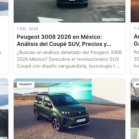
7 
1 DIC. 2025
A
Peugeot 3008 2026 en México:
G
Análisis del Coupé SUV, Precios y
G
Rivales
Re
¿Buscas un análisis detallado del Peugeot 3008
r
20
2026 México? Descubre el revolucionario SUV
lu
Coupé con diseño vanguardista, tecnología i-
te
Cockpit y ficha técnica. ¡Entérate de todo!...
PEUGEOT
M