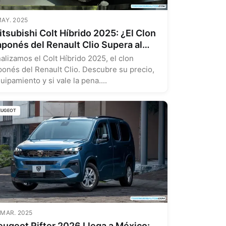
MAY. 2025
tsubishi Colt Híbrido 2025: ¿El Clon
aponés del Renault Clio Supera al
iginal?
alizamos el Colt Híbrido 2025, el clon
ponés del Renault Clio. Descubre su precio,
uipamiento y si vale la pena....
EUGEOT
 MAR. 2025
eugeot Rifter 2026 Llega a México: