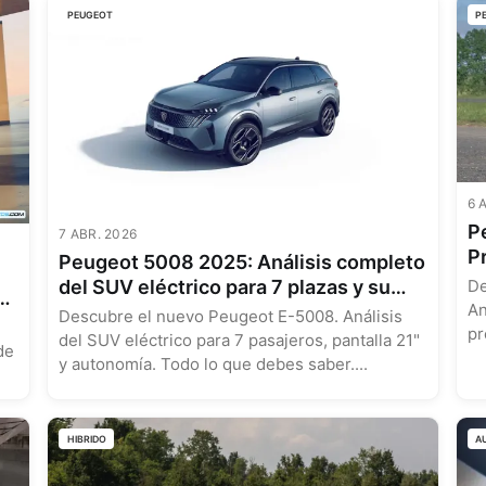
PEUGEOT
P
6 
P
7 ABR. 2026
P
Peugeot 5008 2025: Análisis completo
T
De
del SUV eléctrico para 7 plazas y su
e
An
tecnología E-5008
Descubre el nuevo Peugeot E-5008. Análisis
pr
del SUV eléctrico para 7 pasajeros, pantalla 21"
de
co
y autonomía. Todo lo que debes saber....
HIBRIDO
A