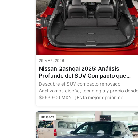
29 MAR. 2026
Nissan Qashqai 2025: Análisis
Profundo del SUV Compacto que
Renueva su Legado
Descubre el SUV compacto renovado.
Analizamos diseño, tecnología y precio desd
$563,900 MXN. ¿Es la mejor opción del
segmento?...
PEUGEOT