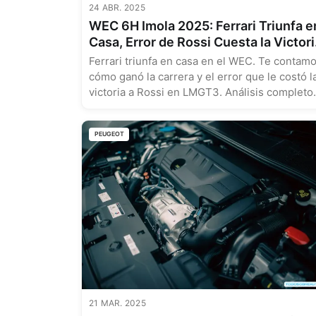
24 ABR. 2025
WEC 6H Imola 2025: Ferrari Triunfa e
Casa, Error de Rossi Cuesta la Victori
en LMGT3
Ferrari triunfa en casa en el WEC. Te contam
cómo ganó la carrera y el error que le costó l
victoria a Rossi en LMGT3. Análisis completo..
PEUGEOT
21 MAR. 2025