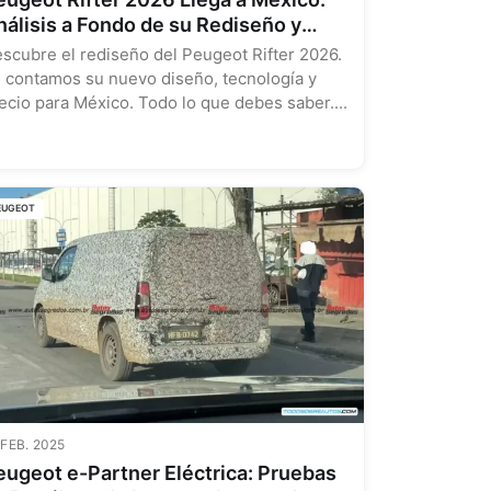
nálisis a Fondo de su Rediseño y
aracterísticas Clave
scubre el rediseño del Peugeot Rifter 2026.
 contamos su nuevo diseño, tecnología y
ecio para México. Todo lo que debes saber....
EUGEOT
 FEB. 2025
eugeot e-Partner Eléctrica: Pruebas