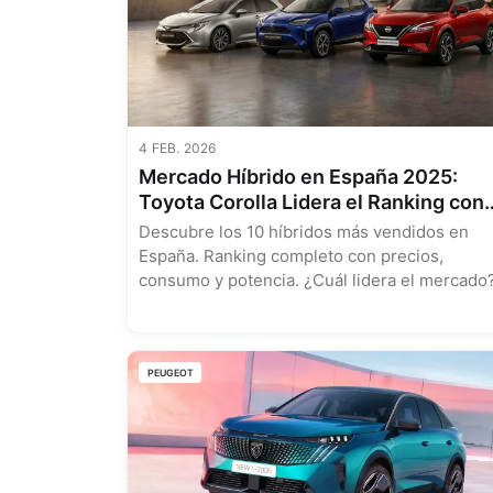
4 FEB. 2026
Mercado Híbrido en España 2025:
Toyota Corolla Lidera el Ranking con
20.833 Unidades Vendidas
Descubre los 10 híbridos más vendidos en
España. Ranking completo con precios,
consumo y potencia. ¿Cuál lidera el mercado?
PEUGEOT