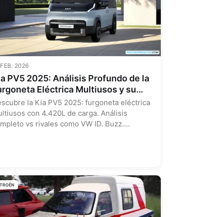
 FEB. 2026
ia PV5 2025: Análisis Profundo de la
urgoneta Eléctrica Multiusos y su
osición en el Mercado
scubre la Kia PV5 2025: furgoneta eléctrica
ltiusos con 4.420L de carga. Análisis
mpleto vs rivales como VW ID. Buzz....
ITROËN