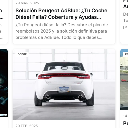
29 MAR. 2025
A
n
Solución Peugeot AdBlue: ¿Tu Coche
C
De
a
Diésel Falla? Cobertura y Ayudas
Te
Explicadas
os
¿Tu Peugeot diésel falla? Descubre el plan de
pr
a
reembolsos 2025 y la solución definitiva para
..
problemas de AdBlue. Todo lo que debes
saber....
DODGE
P
14
P
20 FEB. 2025