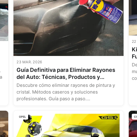
22
K
F
23 MAR. 2026
P
De
Guía Definitiva para Eliminar Rayones
,
mu
del Auto: Técnicas, Productos y
a
co
.
Prevención
Descubre cómo eliminar rayones de pintura y
cristal. Métodos caseros y soluciones
profesionales. Guía paso a paso....
OPEL
C