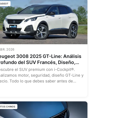
EUGEOT
ABR. 2026
eugeot 3008 2025 GT-Line: Análisis
rofundo del SUV Francés, Diseño,
ecnología y Precio
scubre el SUV premium con i-Cockpit®.
alizamos motor, seguridad, diseño GT-Line y
ecio. Todo lo que debes saber antes de
mprar....
UTOS CHINOS