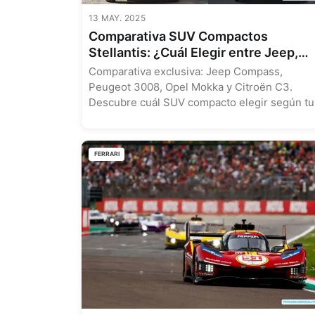
13 MAY. 2025
Comparativa SUV Compactos
Stellantis: ¿Cuál Elegir entre Jeep,
Citroën, Opel y Peugeot?
Comparativa exclusiva: Jeep Compass,
Peugeot 3008, Opel Mokka y Citroën C3.
Descubre cuál SUV compacto elegir según tu
necesidades....
FERRARI