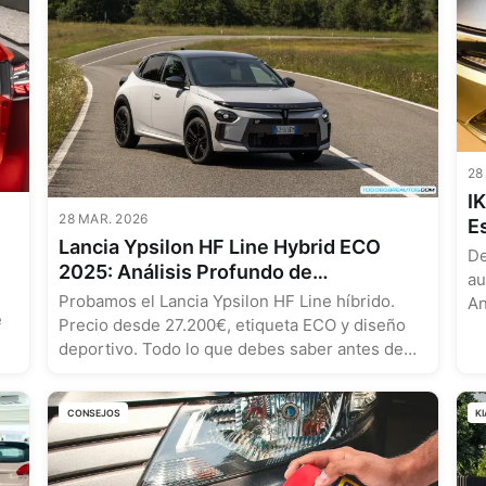
28
IK
28 MAR. 2026
E
Lancia Ypsilon HF Line Hybrid ECO
y
De
2025: Análisis Profundo de
au
Prestaciones, Precio y Rivales
Probamos el Lancia Ypsilon HF Line híbrido.
An
e
Precio desde 27.200€, etiqueta ECO y diseño
deportivo. Todo lo que debes saber antes de
comprar....
CONSEJOS
KI