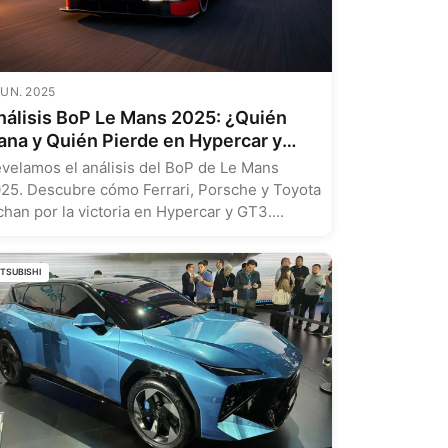
JUN. 2025
nálisis BoP Le Mans 2025: ¿Quién
ana y Quién Pierde en Hypercar y
T3?
velamos el análisis del BoP de Le Mans
25. Descubre cómo Ferrari, Porsche y Toyota
chan por la victoria en Hypercar y GT3....
ITSUBISHI